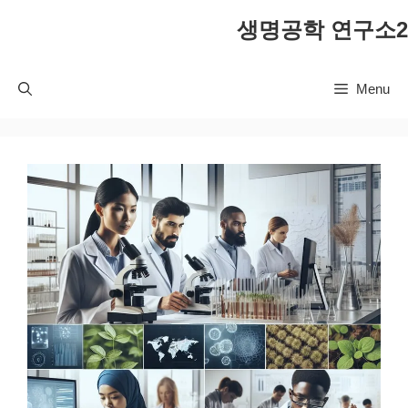
컨
생명공학 연구소2
텐
츠
로
Menu
건
너
뛰
기