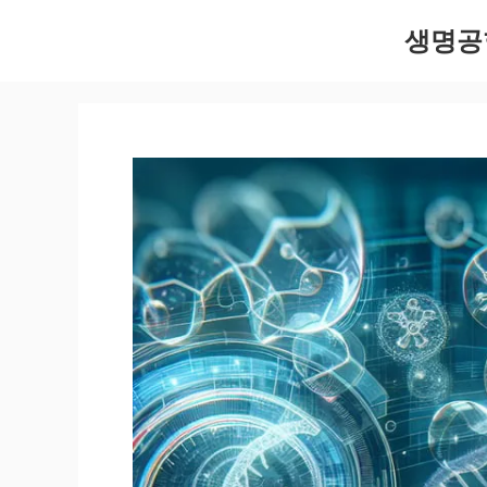
컨
생명공
텐
츠
로
건
너
뛰
기